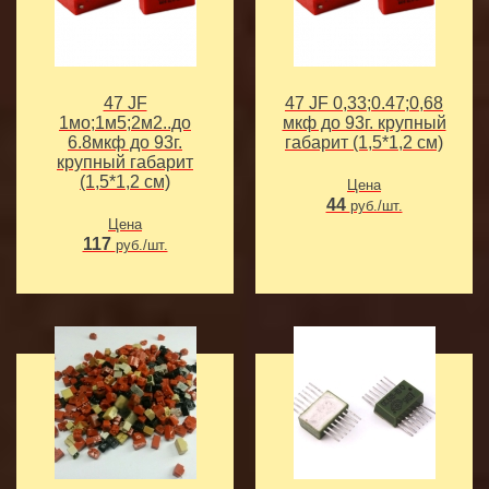
47 JF
47 JF 0,33;0.47;0,68
1мо;1м5;2м2..до
мкф до 93г. крупный
6.8мкф до 93г.
габарит (1,5*1,2 см)
крупный габарит
(1,5*1,2 см)
Цена
44
руб./шт.
Цена
117
руб./шт.