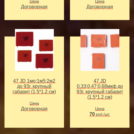
Цена
Цена
Договорная
Договорная
47 JD 1мо;1м5;2м2
47 JD
до 93г. крупный
0.33;0,47;0,68мкф до
габарит (1,5*1,2 см)
93г. крупный габарит
(1,5*1,2 см)
Цена
Договорная
Цена
70
руб./шт.