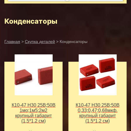
Конденсаторы
Главная
>
Скупка деталей
> Конденсаторы
К10-47 Н30 25В;50В
К10-47 Н30 25В;50В
1мо;1м5;2м2
0,33;0,47;0,68мкф.
крупный габарит
крупный габарит
(1,5*1,2 см)
(1,5*1,2 см)