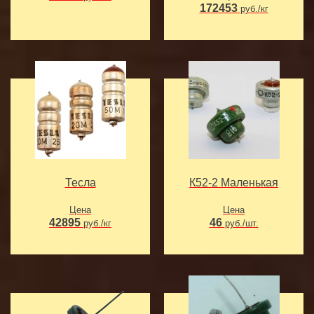
172453
руб./кг
Тесла
К52-2 Маленькая
Цена
Цена
42895
46
руб./кг
руб./шт.