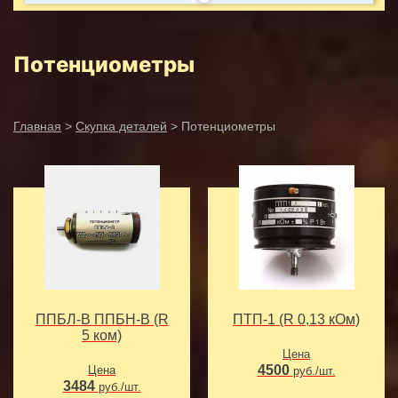
Потенциометры
Главная
>
Скупка деталей
> Потенциометры
ППБЛ-В ППБН-В (R
ПТП-1 (R 0,13 кОм)
5 ком)
Цена
4500
Цена
руб./шт.
3484
руб./шт.