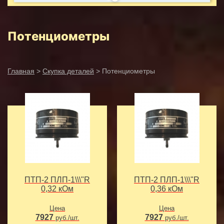
Потенциометры
Главная
>
Скупка деталей
> Потенциометры
ПТП-2 ПЛП-1\\\"R
ПТП-2 ПЛП-1\\\"R
0,32 кОм
0,36 кОм
Цена
Цена
7927
7927
руб./шт.
руб./шт.