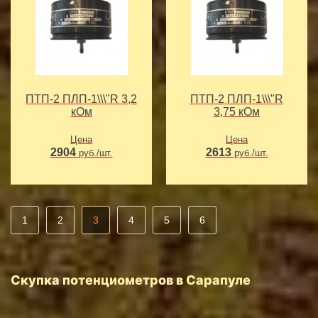
ПТП-2 ПЛП-1\\\"R 3,2
ПТП-2 ПЛП-1\\\"R
кОм
3,75 кОм
Цена
Цена
2904
2613
руб./шт.
руб./шт.
1
2
3
4
5
6
Скупка потенциометров в Сарапуле