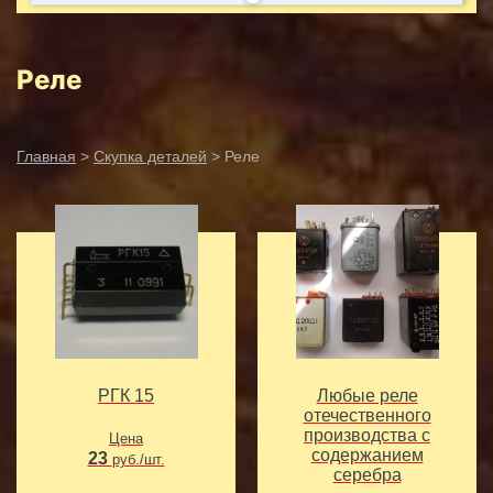
Реле
Главная
>
Скупка деталей
> Реле
РГК 15
Любые реле
отечественного
производства с
Цена
содeржанием
23
руб./шт.
серебра