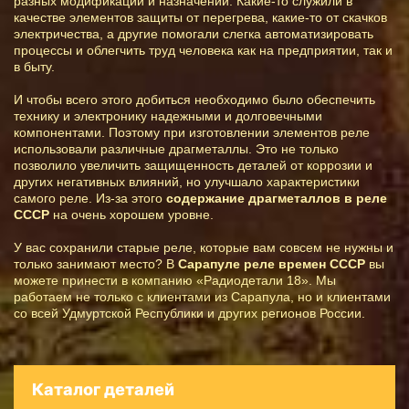
разных модификаций и назначений. Какие-то служили в
качестве элементов защиты от перегрева, какие-то от скачков
электричества, а другие помогали слегка автоматизировать
процессы и облегчить труд человека как на предприятии, так и
в быту.
И чтобы всего этого добиться необходимо было обеспечить
технику и электронику надежными и долговечными
компонентами. Поэтому при изготовлении элементов реле
использовали различные драгметаллы. Это не только
позволило увеличить защищенность деталей от коррозии и
других негативных влияний, но улучшало характеристики
самого реле. Из-за этого
содержание драгметаллов в реле
СССР
на очень хорошем уровне.
У вас сохранили старые реле, которые вам совсем не нужны и
только занимают место? В
Сарапуле реле времен СССР
вы
можете принести в компанию «Радиодетали 18». Мы
работаем не только с клиентами из Сарапула, но и клиентами
со всей Удмуртской Республики и других регионов России.
Каталог деталей