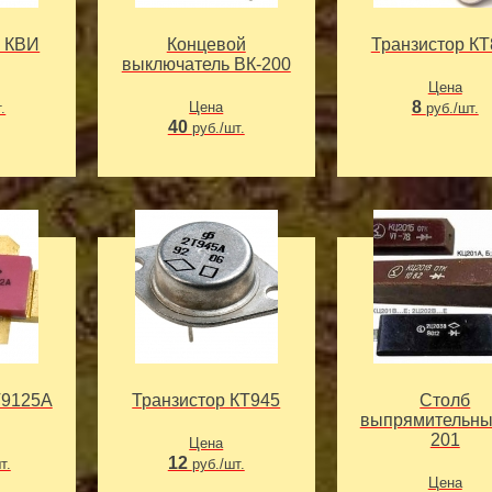
р КВИ
Концевой
Транзистор КТ
выключатель ВК-200
Цена
8
Цена
.
руб./шт.
40
руб./шт.
Т9125А
Транзистор КТ945
Столб
выпрямительны
201
Цена
12
т.
руб./шт.
Цена