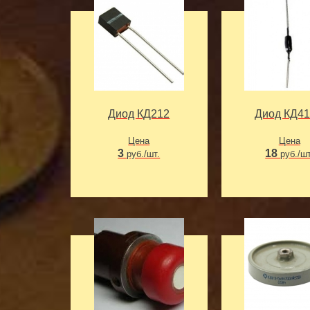
Диод КД212
Диод КД4
Цена
Цена
3
18
руб./шт.
руб./шт