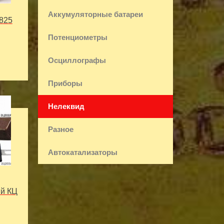
Аккумуляторные батареи
825
Потенциометры
Осциллографы
Приборы
Нелеквид
Разное
Автокатализаторы
й КЦ