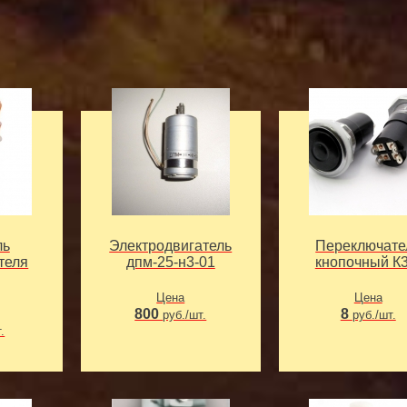
ль
Электродвигатель
Переключате
теля
дпм-25-н3-01
кнопочный К3
Цена
Цена
800
8
руб./шт.
руб./шт.
.