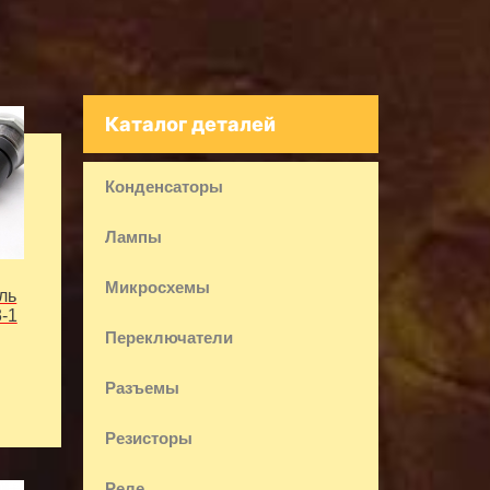
Каталог деталей
Конденсаторы
Лампы
Микросхемы
ль
-1
Переключатели
Разъемы
Резисторы
Реле