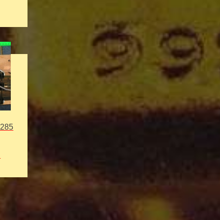
-285
.