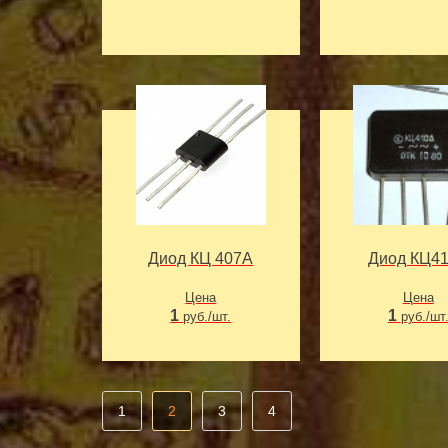
Диод КЦ 407А
Диод КЦ4
Цена
Цена
1
1
руб./шт.
руб./шт
1
2
3
4