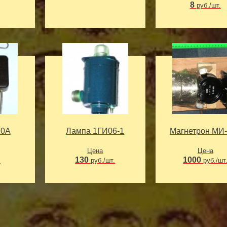
8
руб./шт.
10А
Лампа 1ГИ06-1
Магнетрон МИ
Цена
Цена
130
1000
.
руб./шт.
руб./шт