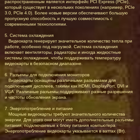
распространенным является интерфейс PCI Express (PCIe),
который существует в нескольких поколениях (например, PCIe
3.0, PCIe 4.0). Более новые версии обеспечивают большую
пропускную способность и лучшую совместимость с
современными технологиями.
5. Система охлаждения
Видеокарта генерирует значительное количество тепла при
работе, особенно под нагрузкой. Система охлаждения
включает вентиляторы, радиаторы и иногда жидкостные
системы охлаждения, чтобы поддерживать температуру
видеокарты в безопасном диапазоне.
6. Разъемы для подключения мониторов
Видеокарты оснащены различными разъемами для
подключения дисплеев, такими как HDMI, DisplayPort, DVI и
VGA. Различные разъемы поддерживают разные разрешения
и частоты обновления экрана.
7. Энергопотребление и питание
Мощные видеокарты требуют значительного количества
энергии. Для этого они могут иметь дополнительные разъемы
питания, подключаемые к блоку питания компьютера.
Энергопотребление видеокарты указывается в ваттах (Вт).