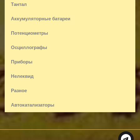
Тантал
Аккумуляторные батареи
Потенциометры
Осциллографы
Приборы
Нелеквид
Разное
Автокатализаторы