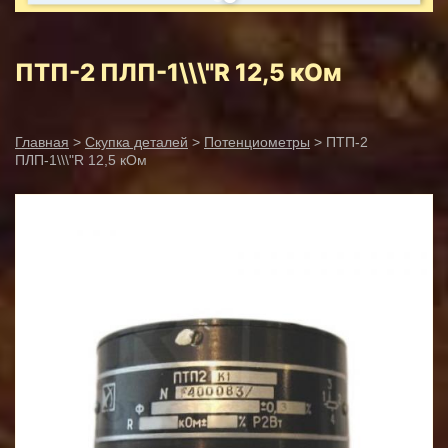
ПТП-2 ПЛП-1\\\"R 12,5 кОм
Главная
>
Скупка деталей
>
Потенциометры
> ПТП-2
ПЛП-1\\\"R 12,5 кОм