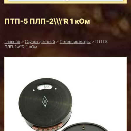
ПТП-5 ПЛП-2\\\"R 1 кОм
Главная
>
Скупка деталей
>
Потенциометры
> ПТП-5
ПЛП-2\\\"R 1 кОм