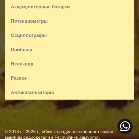
Аккумуляторные батареи
Потенциометры
Осциллографы
Приборы
Нелеквид
Разное
Автокатализаторы
© 2018 г - 2026 г., «Скупка радиоэлектронного лома» -
выкупим радиодетали в Республике Удмуртия.