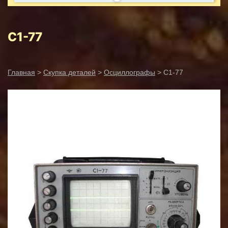
С1-77
Главная
>
Скупка деталей
>
Осциллографы
> С1-77