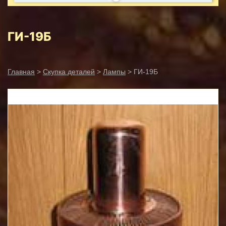
ГИ-19Б
Главная
>
Скупка деталей
>
Лампы
> ГИ-19Б