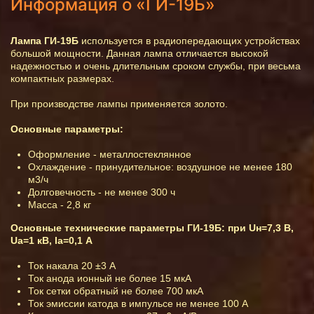
Информация о «ГИ-19Б»
Лампа ГИ-19Б
используется в радиопередающих устройствах
большой мощности. Данная лампа отличается высокой
надежностью и очень длительным сроком службы, при весьма
компактных размерах.
При производстве лампы применяется золото.
Основные параметры:
Оформление - металлостеклянное
Охлаждение - принудительное: воздушное не менее 180
м3/ч
Долговечность - не менее 300 ч
Масса - 2,8 кг
Основные технические параметры ГИ-19Б: при Uн=7,3 В,
Uа=1 кВ, Iа=0,1 А
Ток накала 20 ±3 А
Ток анода ионный не более 15 мкА
Ток сетки обратный не более 700 мкА
Ток эмиссии катода в импульсе не менее 100 А