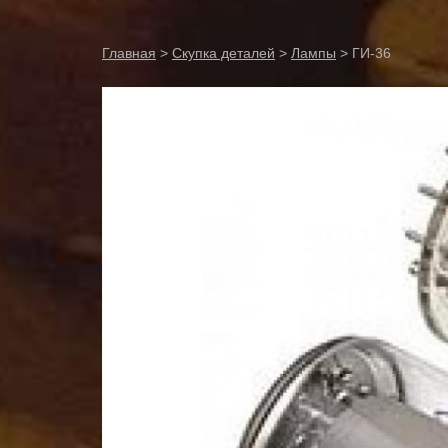
Главная
>
Скупка деталей
>
Лампы
> ГИ-36