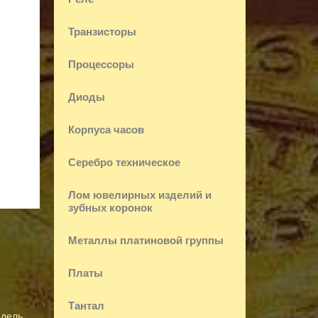
Транзисторы
Процессоры
Диоды
Корпуса часов
Серебро техническое
Лом ювелирных изделий и
зубных коронок
Металлы платиновой группы
Платы
Тантал
одель