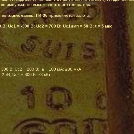
тве импульсного высокочастотного генератора.
стве
радиолампы ГИ-36
применяется золото.
В; Uc1 = -300 В; Uc2 = 700 В; Uc1имп = 50 В; t = 5 мкс
300 В; Uc2 = 200 В; Ia = 100 мА: ≤30 мкА
2 кВ; Uc2 = 800 В: ≥3 кВт