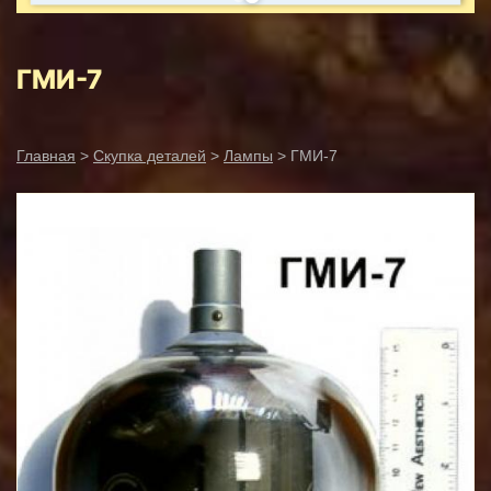
ГМИ-7
Главная
>
Скупка деталей
>
Лампы
> ГМИ-7