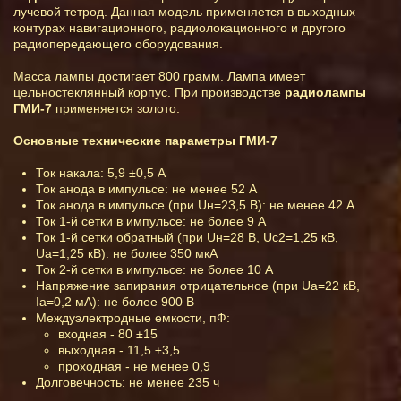
лучевой тетрод. Данная модель применяется в выходных
контурах навигационного, радиолокационного и другого
радиопередающего оборудования.
Масса лампы достигает 800 грамм. Лампа имеет
цельностеклянный корпус. При производстве
радиолампы
ГМИ-7
применяется золото.
Основные технические параметры ГМИ-7
Ток накала: 5,9 ±0,5 А
Ток анода в импульсе: не менее 52 А
Ток анода в импульсе (при Uн=23,5 В): не менее 42 А
Ток 1-й сетки в импульсе: не более 9 А
Ток 1-й сетки обратный (при Uн=28 В, Uс2=1,25 кВ,
Uа=1,25 кВ): не более 350 мкА
Ток 2-й сетки в импульсе: не более 10 А
Напряжение запирания отрицательное (при Uа=22 кВ,
Iа=0,2 мА): не более 900 В
Междуэлектродные емкости, пФ:
входная - 80 ±15
выходная - 11,5 ±3,5
проходная - не менее 0,9
Долговечность: не менее 235 ч