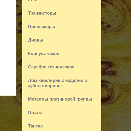
Транзисторы
Процессоры
Диоды
Корпуса часов
Серебро техническое
Лом ювелирных изделий и
зубных коронок
Металлы платиновой группы
Платы
Тантал