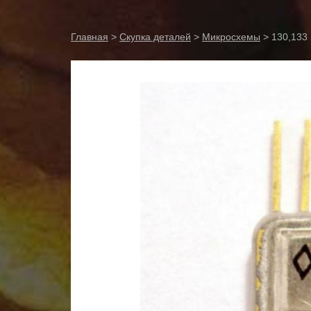
Главная
>
Скупка деталей
>
Микросхемы
> 130,133 