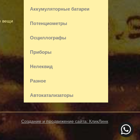
Аккумуляторные батареи
е вещи
Потенциометры
Осциллографы
Приборы
Нелеквид
Разное
Автокатализаторы
Создание и продвижение сайта:
КликЛинк