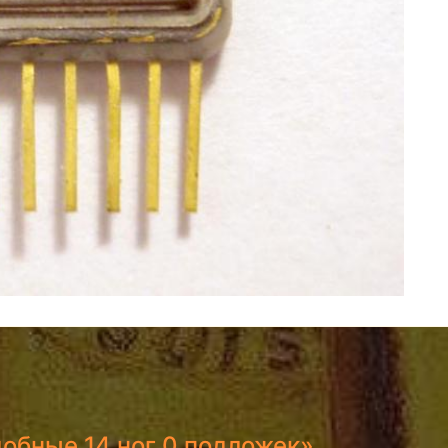
добные 14 ног 0 подложек»