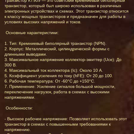
Транзистор КТ909 — это советский кремниевый биполярный
транзистор, который был широко использован в различных
электронных устройствах и схемах. Этот транзистор относится
к классу мощных транзисторов и предназначен для работы в
условиях высоких напряжений и токов.
Основные характеристики:
1. Тип: Кремниевый биполярный транзистор (NPN).
2. Корпус: Металлический, цилиндрической формы с
длинными выводами.
3. Максимальное напряжение коллектор-эмиттер (Uce): До
300 В.
4. Максимальный ток коллектора (Ic): Около 10 А.
5. Коэффициент усиления по току (hFE): От 20 до 100.
6. Рабочая температура: От -60°C до +150°C.
7. Применение: Усиление сигналов большой мощности,
переключение нагрузок, работа в схемах с высокими
напряжениями.
Особенности:
- Высокое рабочее напряжение: Позволяет использовать этот
транзистор в схемах с повышенными требованиями к
напряжению.