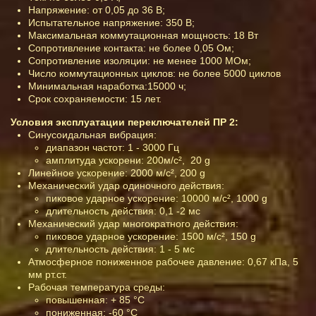
Напряжение: от 0,05 до 36 В;
Испытательное напряжение: 350 В;
Максимальная коммутационная мощность: 18 Вт
Сопротивление контакта: не более 0,05 Ом;
Сопротивление изоляции: не менее 1000 МОм;
Число коммутационных циклов: не более 5000 циклов
Минимальная наработка:15000 ч;
Срок сохраняемости: 15 лет.
Условия эксплуатации переключателей ПР 2:
Синусоидальная вибрация:
диапазон частот: 1 - 3000 Гц
амплитуда ускорени: 200м/с², 20 g
Линейное ускорение: 2000 м/с², 200 g
Механический удар одиночного действия:
пиковое ударное ускорение: 10000 м/с², 1000 g
длительность действия: 0,1 -2 мс
Механический удар многократного действия:
пиковое ударное ускорение: 1500 м/с², 150 g
длительность действия: 1 - 5 мс
Атмосферное пониженное рабочее давление: 0,67 кПа, 5
мм рт.ст.
Рабочая температура среды:
повышенная: + 85 °С
пониженная: -60 °С