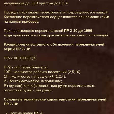
напряжение до 36 В при токе до 0,5 А.
Провода к контактам переключателя подсоединяются пайкой.
Крепление переключателя осуществляется при помощи гайки
на панели приборов.
При производстве переключателей
ПР 2-10 до 1990
года
применяются такие драгметаллы как золото и палладий.
Расшифровка условного обозначения переключателей
серии ПР 2-10:
ПР2-10П 1Н В (Р)К
ПР2 - тип переключателя;
10П - количество рабочих положений (2,5,10);
1Н - количество направлений (1,2,4);
В - всеклиматическое исполнение;
Р (круглая) или К (клювик) - вид ручки переключателя,
отсутствие буквы - без ручки.
Основные технические характеристики переключателей
ПР 2-10:
Ток: не более 0,5 А;