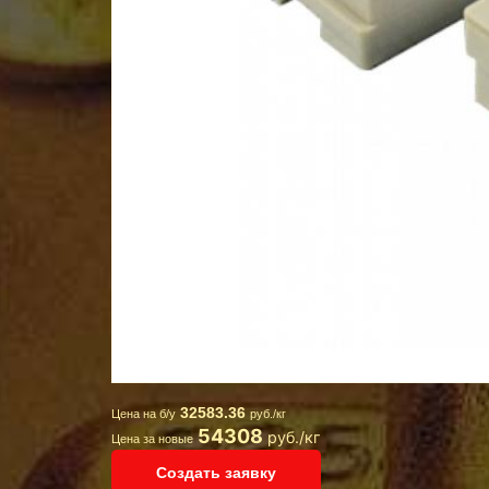
32583.36
Цена на б/у
руб./кг
54308
руб./кг
Цена за новые
Создать заявку