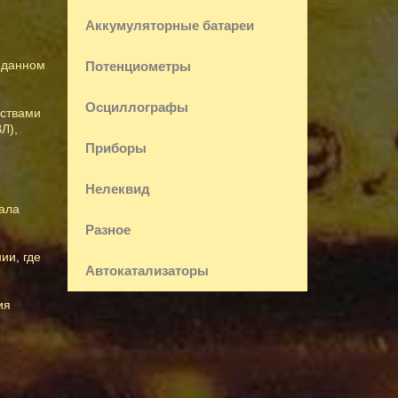
Аккумуляторные батареи
в данном
Потенциометры
Осциллографы
йствами
Л),
Приборы
Нелеквид
нала
Разное
ии, где
Автокатализаторы
ия