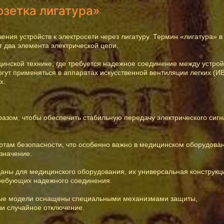
озетка лигатура»
ния устройств к электросети через лигатуру. Термин «лигатура» 
т два элемента электрической цепи.
инской технике, где требуется надежное соединение между устро
огут применяться в аппаратах искусственной вентиляции легких (ИВ
х.
разом, чтобы обеспечить стабильную передачу электрического сиг
артам безопасности, что особенно важно в медицинском оборудован
значение.
даны для медицинского оборудования, их универсальная конструкц
 требующих надежного соединения.
орые модели оснащены специальными механизмами защиты,
 случайное отключение.