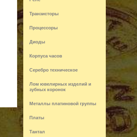
Транзисторы
Процессоры
Диоды
Корпуса часов
Серебро техническое
Лом ювелирных изделий и
зубных коронок
Металлы платиновой группы
Платы
Тантал