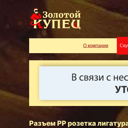
О компании
Ску
Разъем РР розетка лигатур