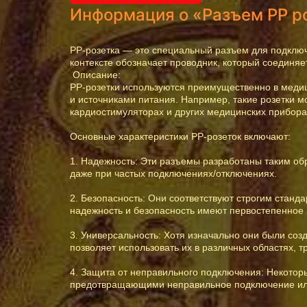
Информация о «Разъем РР р
PP-розетка — это специальный разъем для подключе
контексте обозначает проводник, который соединяе
Описание:
PP-розетки используются преимущественно в медиц
и источниками питания. Например, такие розетки м
кардиостимуляторах и других медицинских прибора
Основные характеристики PP-розеток включают:
1. Надежность: Эти разъемы разработаны таким об
даже при частых подключениях/отключениях.
2. Безопасность: Они соответствуют строгим станд
надежность и безопасность имеют первостепенное 
3. Универсальность: Хотя изначально они были соз
позволяет использовать их в различных областях,
4. Защита от неправильного подключения: Некот
предотвращающими неправильное подключение или