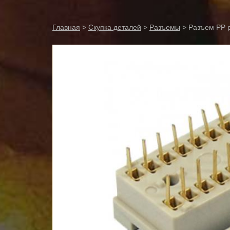
Главная
>
Скупка деталей
>
Разъемы
> Разъем РР р