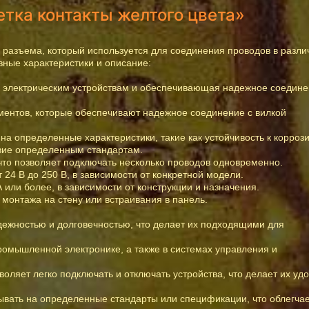
тка контакты желтого цвета»
о разъема, который используется для соединения проводов в разл
овные характеристики и описание:
 к электрическим устройствам и обеспечивающая надежное соедин
лементов, которые обеспечивают надежное соединение с вилкой
ь на определенные характеристики, такие как устойчивость к корроз
твие определенным стандартам.
, что позволяет подключать несколько проводов одновременно.
24 В до 250 В, в зависимости от конкретной модели.
А или более, в зависимости от конструкции и назначения.
монтажа на стену или встраивания в панель.
дежностью и долговечностью, что делает их подходящими для
ромышленной электронике, а также в системах управления и
воляет легко подключать и отключать устройства, что делает их у
азывать на определенные стандарты или спецификации, что облегча