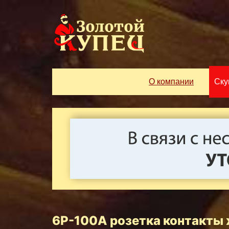
О компании
Ску
6Р-100А розетка контакты 