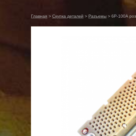
Главная
>
Скупка деталей
>
Разъемы
> 6Р-100А роз