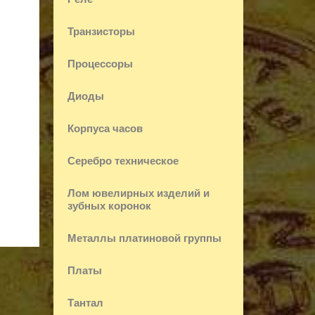
Транзисторы
Процессоры
Диоды
Корпуса часов
Серебро техническое
Лом ювелирных изделий и
зубных коронок
Металлы платиновой группы
Платы
Тантал