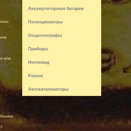
Аккумуляторные батареи
ичных
Потенциометры
Осциллографы
ение
Приборы
ии или
Нелеквид
Разное
Автокатализаторы
добными
ет