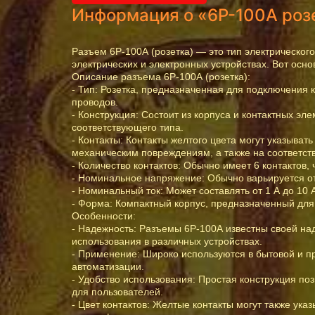
Информация о «6Р-100А розе
Разъем 6Р-100А (розетка) — это тип электрическог
электрических и электронных устройствах. Вот осн
Описание разъема 6Р-100А (розетка):
- Тип: Розетка, предназначенная для подключения
проводов.
- Конструкция: Состоит из корпуса и контактных э
соответствующего типа.
- Контакты: Контакты желтого цвета могут указыват
механическим повреждениям, а также на соответс
- Количество контактов: Обычно имеет 6 контактов
- Номинальное напряжение: Обычно варьируется от 
- Номинальный ток: Может составлять от 1 А до 10 
- Форма: Компактный корпус, предназначенный для 
Особенности:
- Надежность: Разъемы 6Р-100А известны своей на
использования в различных устройствах.
- Применение: Широко используются в бытовой и п
автоматизации.
- Удобство использования: Простая конструкция поз
для пользователей.
- Цвет контактов: Желтые контакты могут также ук