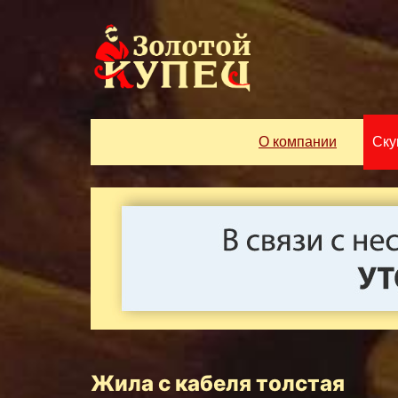
О компании
Ску
Жила с кабеля толстая