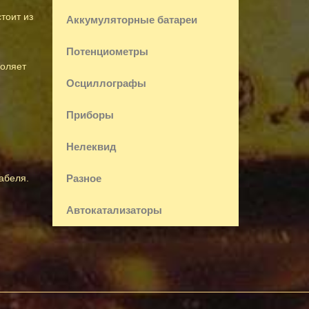
тоит из
Аккумуляторные батареи
Потенциометры
воляет
Осциллографы
Приборы
Нелеквид
Разное
абеля.
Автокатализаторы