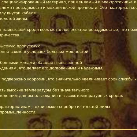
о специализированный материал, применяемый в электротехнике и
елями проводимости и механической прочности. Этот материал сос
лу внутри кабеля.
толстой жилы:
т наивысшей среди всех металлов электропроводимостью, что поз
тричества.
высокую пропускную
обенно важно в условиях больших мощностей.
еребряными жилами обладает повышенной
ждениям, что делает его долговечным и надежным.
е подвержено коррозии, что значительно увеличивает срок службы к
ать высокие температуры без значительного
одходящим для использования в высокотемпературных средах.
рактеристикам, техническое серебро из толстой жилы
х промышленности.