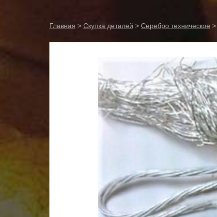
Главная
>
Скупка деталей
>
Серебро техническое
>