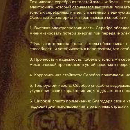
Техническое серебро из толстой жилы кабеля — эт
электронике, который отличается высокими показат
толстых серебряных нитей, сплетенных в единую жи
Основные характеристики технического серебра из 
1. Высокая электропроводимость: Серебро обладае
минимизировать потери энергии при передаче элек
2. Большая толщина: Толстые жилы обеспечивают 
способность и устойчивость к перегрузкам, что ос
3. Прочность и надежность: Кабель с толстыми с
механической прочностью и устойчивостью к повре
4. Коррозионная стойкость: Серебро практически н
5. Теплоустойчивость: Серебро способно выдержив
ухудшения своих характеристик, что делает его п
6. Широкий спектр применения: Благодаря своим ха
подходит для использования в различных отрасля