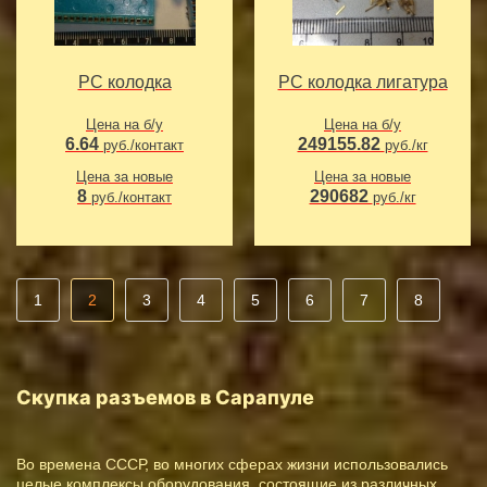
РС колодка
РС колодка лигатура
Цена на б/у
Цена на б/у
6.64
249155.82
руб./контакт
руб./кг
Цена за новые
Цена за новые
8
290682
руб./контакт
руб./кг
1
2
3
4
5
6
7
8
Скупка разъемов в Сарапуле
Во времена СССР, во многих сферах жизни использовались
целые комплексы оборудования, состоящие из различных