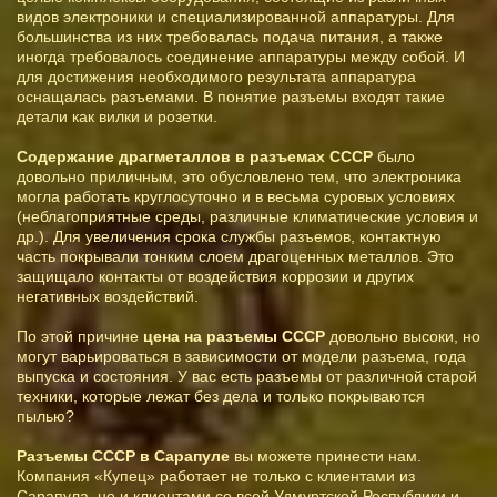
видов электроники и специализированной аппаратуры. Для
большинства из них требовалась подача питания, а также
иногда требовалось соединение аппаратуры между собой. И
для достижения необходимого результата аппаратура
оснащалась разъемами. В понятие разъемы входят такие
детали как вилки и розетки.
Содержание драгметаллов в разъемах СССР
было
довольно приличным, это обусловлено тем, что электроника
могла работать круглосуточно и в весьма суровых условиях
(неблагоприятные среды, различные климатические условия и
др.). Для увеличения срока службы разъемов, контактную
часть покрывали тонким слоем драгоценных металлов. Это
защищало контакты от воздействия коррозии и других
негативных воздействий.
По этой причине
цена на разъемы СССР
довольно высоки, но
могут варьироваться в зависимости от модели разъема, года
выпуска и состояния. У вас есть разъемы от различной старой
техники, которые лежат без дела и только покрываются
пылью?
Разъемы СССР в Сарапуле
вы можете принести нам.
Компания «Купец» работает не только с клиентами из
Сарапула, но и клиентами со всей Удмуртской Республики и