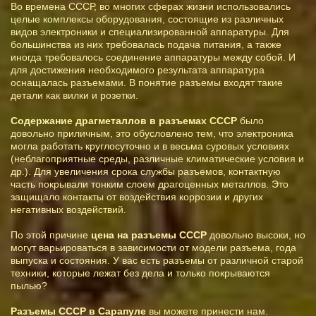
Во времена СССР, во многих сферах жизни использовались
целые комплексы оборудования, состоящие из различных
видов электроники и специализированной аппаратуры. Для
большинства из них требовалась подача питания, а также
иногда требовалось соединение аппаратуры между собой. И
для достижения необходимого результата аппаратура
оснащалась разъемами. В понятие разъемы входят такие
детали как вилки и розетки.
Содержание драгметаллов в разъемах СССР
было
довольно приличным, это обусловлено тем, что электроника
могла работать круглосуточно и в весьма суровых условиях
(неблагоприятные среды, различные климатические условия и
др.). Для увеличения срока службы разъемов, контактную
часть покрывали тонким слоем драгоценных металлов. Это
защищало контакты от воздействия коррозии и других
негативных воздействий.
По этой причине
цена на разъемы СССР
довольно высоки, но
могут варьироваться в зависимости от модели разъема, года
выпуска и состояния. У вас есть разъемы от различной старой
техники, которые лежат без дела и только покрываются
пылью?
Разъемы СССР в Сарапуле
вы можете принести нам.