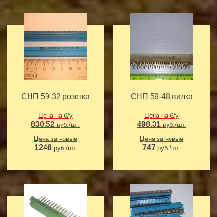
СНП 59-32 розетка
СНП 59-48 вилка
Цена на б/у
Цена на б/у
830.52
498.31
руб./шт.
руб./шт.
Цена за новые
Цена за новые
1246
747
руб./шт.
руб./шт.