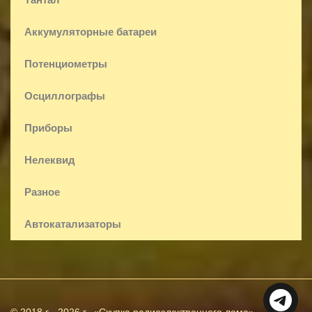
Аккумуляторные батареи
Потенциометры
Осциллографы
Приборы
Нелеквид
Разное
Автокатализаторы