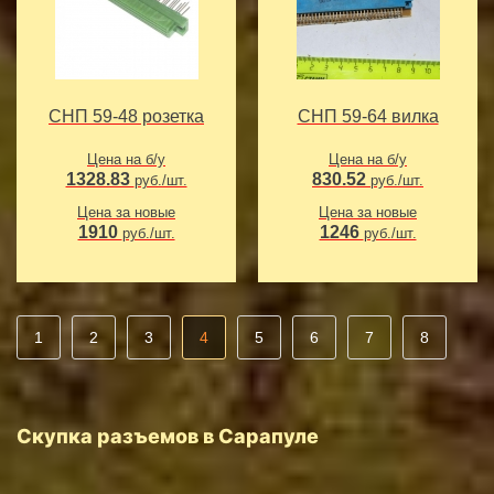
СНП 59-48 розетка
СНП 59-64 вилка
Цена на б/у
Цена на б/у
1328.83
830.52
руб./шт.
руб./шт.
Цена за новые
Цена за новые
1910
1246
руб./шт.
руб./шт.
1
2
3
4
5
6
7
8
Скупка разъемов в Сарапуле